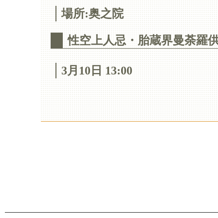
場所:奥之院
性空上人忌・胎蔵界曼荼羅
3月10日 13:00