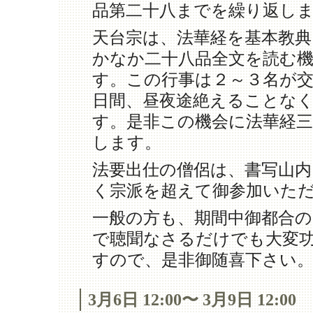
品第二十八までを繰り返し
天台宗は、法華経を基本教
かなか二十八品全文を読む
す。この行事は２～３名が
日間、昼夜途絶えることな
す。是非この機会に法華経
します。
法要出仕の僧侶は、書写山内
く宗派を超えて御参加いた
一般の方も、期間中御都合の
で聴聞なさるだけでも大変
すので、是非御随喜下さい
3月6日 12:00〜 3月9日 12:00