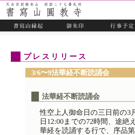
プレスリリース
3/6〜9法華経不断読誦会
法華経不断読誦会
性空上人御命日の三日前の3月6
日12:00までの72時間、途
華経を読誦する行で、序品第